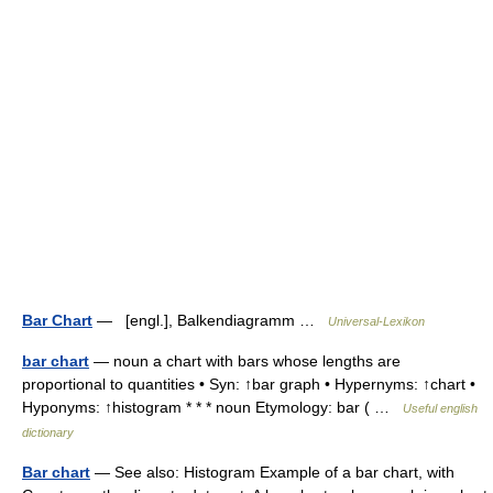
Bar Chart
— [engl.], Balkendiagramm …
Universal-Lexikon
bar chart
— noun a chart with bars whose lengths are
proportional to quantities • Syn: ↑bar graph • Hypernyms: ↑chart •
Hyponyms: ↑histogram * * * noun Etymology: bar ( …
Useful english
dictionary
Bar chart
— See also: Histogram Example of a bar chart, with