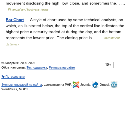
movement disclosing the high, low, close, and sometimes the… …
Financial and business terms
Bar Chart
— A style of chart used by some technical analysts, on
which, as illustrated below, the top of the vertical line indicates the
highest price a security traded at during the day, and the bottom
represents the lowest price. The closing price is… …
Investment
dictionary
© Академик, 2000-2026
18+
Обратная связь:
Техподдержка
,
Реклама на сайте
👣 Путешествия
Экспорт словарей на сайты
, сделанные на PHP,
Joomla,
Drupal,
WordPress, MODx.