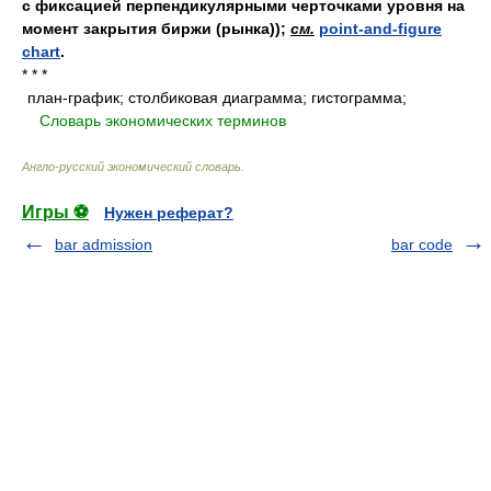
c фиксацией перпендикулярными черточками уровня на
момент закрытия биржи (рынка));
см.
point-and-figure
chart
.
* * *
план-график; столбиковая диаграмма; гистограмма;
.
.
Словарь экономических терминов
.
Англо-русский экономический словарь
.
Игры ⚽
Нужен реферат?
bar admission
bar code