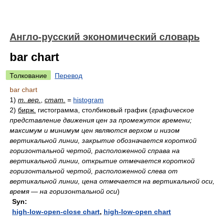
Англо-русский экономический словарь
bar chart
Толкование
Перевод
bar chart
1)
т. вер.
,
стат.
=
histogram
2)
бирж.
гистограмма, столбиковый график
(
графическое
представление движения цен за промежуток времени;
максимум и минимум цен являются верхом и низом
вертикальной линии, закрытие обозначается короткой
горизонтальной чертой, расположенной справа на
вертикальной линии, открытие отмечается короткой
горизонтальной чертой, расположенной слева от
вертикальной линии, цена отмечается на вертикальной оси,
время — на горизонтальной оси
)
Syn:
high-low-open-close chart
,
high-low-open chart