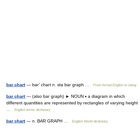
bar chart
— bar′ chart n. sta bar graph …
From formal English to slang
bar chart
— (also bar graph) ► NOUN ▪ a diagram in which
different quantities are represented by rectangles of varying height
…
English terms dictionary
bar chart
— n. BAR GRAPH …
English World dictionary